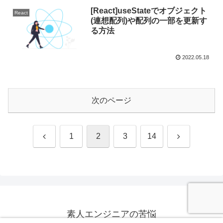
[React]useStateでオブジェクト
React
(連想配列)や配列の一部を更新す
る方法
2022.05.18
次のページ
前
次
1
2
3
14
へ
へ
素人エンジニアの苦悩