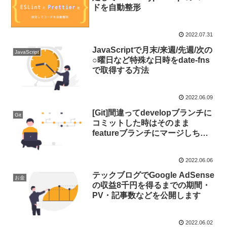
ドを自動整形
2022.07.31
JavaScriptで月末/来週/先週/次の
JavaScript
○曜日など特殊な日時をdate-fns
で取得する方法
2022.06.09
[Git]間違ってdevelopブランチに
Git
コミットした時はそのまま
featureブランチにマージしちゃ
えばいいんじゃない？って話
2022.06.06
テックブログでGoogle AdSense
お金
の収益8千円を得るまでの期間・
PV・記事数などを公開します
2022.06.02