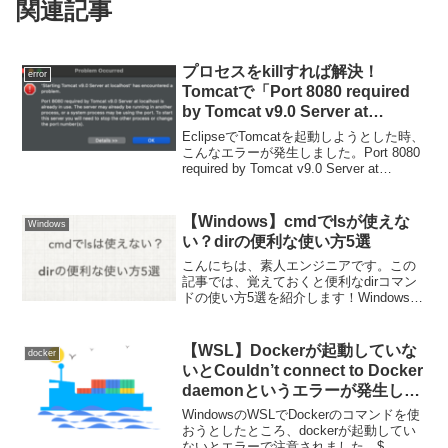
関連記事
プロセスをkillすれば解決！
error
Tomcatで「Port 8080 required
by Tomcat v9.0 Server at
localhost is already in use.」と
EclipseでTomcatを起動しようとした時、
なった時の対処法
こんなエラーが発生しました。Port 8080
required by Tomcat v9.0 Server at
localhost is already in use.The serve...
【Windows】cmdでlsが使えな
Windows
い？dirの便利な使い方5選
こんにちは、素人エンジニアです。この
記事では、覚えておくと便利なdirコマン
ドの使い方5選を紹介します！Windowsで
ファイル・ディレクトリ情報を表示する
には？unixを普段よく触る方は、間違え
てlsと打ち込んだ経験があるのではない
【WSL】Dockerが起動していな
docker
でしょ...
いとCouldn’t connect to Docker
daemonというエラーが発生しま
す
WindowsのWSLでDockerのコマンドを使
おうとしたところ、dockerが起動してい
ないとエラーで注意されました。$