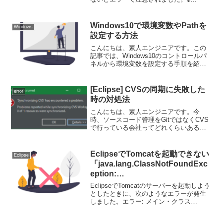
docker-compose upERROR: Couldn't
connect to Docker daemon...
Windows10で環境変数やPathを
Windows
設定する方法
こんにちは、素人エンジニアです。この
記事では、Windows10のコントロールパ
ネルから環境変数を設定する手順を紹介
します。環境変数を設定する手順1. コン
トロールパネルを開く「コントロールパ
ネル」と検索するか、Windowsスタート
[Eclipse] CVSの同期に失敗した
error
メニュ...
時の対処法
こんにちは、素人エンジニアです。今
時、ソースコード管理をGitではなくCVS
で行っている会社ってどれくらいあるん
でしょうか？私は、ふる〜いプロジェク
トなどがCVSで管理されているため、一
年に数回だけ触れる機会があるのです
EclipseでTomcatを起動できない
Eclipse
が、「CVSの同期」...
「java.lang.ClassNotFoundExc
eption:
org.apache.catalina.startup.Boo
EclipseでTomcatのサーバーを起動しよう
tstrap」のエラーが出た時の話
としたときに、次のようなエラーが発生
しました。エラー: メイン・クラス
org.apache.catalina.startup.Bootstrapを検
出およびロードできませんでした原因: